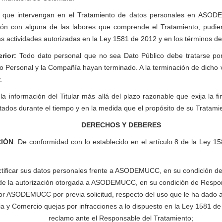
que intervengan en el Tratamiento de datos personales en ASODEM
ación con alguna de las labores que comprende el Tratamiento, pudie
as actividades autorizadas en la Ley 1581 de 2012 y en los términos d
rior:
Todo dato personal que no sea Dato Público debe tratarse po
 Dato Personal y la Compañía hayan terminado. A la terminación de dicho
.
nformación del Titular más allá del plazo razonable que exija la fina
dos durante el tiempo y en la medida que el propósito de su Tratamient
DERECHOS Y DEBERES
CIÓN
. De conformidad con lo establecido en el artículo 8 de la Ley 15
ectificar sus datos personales frente a ASODEMUCC, en su condición d
 de la autorización otorgada a ASODEMUCC, en su condición de Respon
or ASODEMUCC por previa solicitud, respecto del uso que le ha dado a
ia y Comercio quejas por infracciones a lo dispuesto en la Ley 1581 de
reclamo ante el Responsable del Tratamiento;