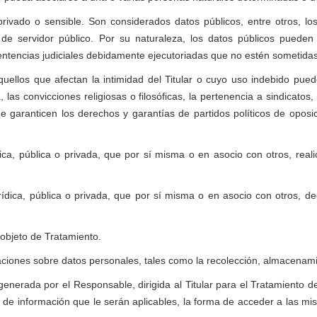
ivado o sensible. Son considerados datos públicos, entre otros, los 
de servidor público. Por su naturaleza, los datos públicos pueden e
sentencias judiciales debidamente ejecutoriadas que no estén sometidas
quellos que afectan la intimidad del Titular o cuyo uso indebido pue
ica, las convicciones religiosas o filosóficas, la pertenencia a sindic
e garanticen los derechos y garantías de partidos políticos de oposici
dica, pública o privada, que por sí misma o en asocio con otros, real
rídica, pública o privada, que por sí misma o en asocio con otros, d
objeto de Tratamiento.
ciones sobre datos personales, tales como la recolección, almacenamie
generada por el Responsable, dirigida al Titular para el Tratamiento d
o de información que le serán aplicables, la forma de acceder a las m