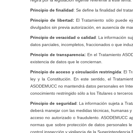
regirá por la legislación vigente referente a este tema.
Principio de finalidad
: Se define la finalidad del tra
Principio de libertad:
El Tratamiento sólo puede eje
divulgados sin previa autorización, en ausencia de man
Principio de veracidad o calidad
: La información su
datos parciales, incompletos, fraccionados o que induz
Principio de transparencia:
En el Tratamiento ASODEM
existencia de datos que le conciernan.
Principio de acceso y circulación restringida
: El T
ley y la Constitución. En este sentido, el Tratami
ASODEMUCC no mantendrá datos personales en Internet
conocimiento restringido sólo a los Titulares o tercero
Principio de seguridad
: La información sujeta a Tr
deberá manejar con las medidas técnicas, humanas y ad
acceso no autorizado o fraudulento. ASODEMUCC apli
normas que sobre protección de datos personales le s
control inspección y vigilancia de la Superintendencia