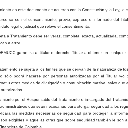
tamiento en este documento de acuerdo con la Constitución y la Ley, la c
rcerse con el consentimiento, previo, expreso e informado del Titu
dato legal o judicial que releve el consentimiento.
jeta a Tratamiento debe ser veraz, completa, exacta, actualizada, co
can a error.
UCC garantiza al titular el derecho Titular a obtener en cualquier 
ratamiento se sujeta a los límites que se derivan de la naturaleza de l
ento sólo podrá hacerse por personas autorizadas por el Titular y/o
 u otros medios de divulgación o comunicación masiva, salvo que el
s autorizados.
atamiento por el Responsable del Tratamiento o Encargado del Tratamie
ministrativas que sean necesarias para otorgar seguridad a los regist
cará las medidas necesarias de seguridad para proteger la informaci
on exigibles y aquellas otras que sobre seguridad también le son ap
 Financiera de Colombia.