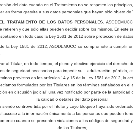
upresión del dato cuando en el Tratamiento no se respeten los principios
er en forma gratuita a sus datos personales que hayan sido objeto de 
EL TRATAMIENTO DE LOS DATOS PERSONALES.
ASODEMUCC te
refieren y que sólo ellas pueden decidir sobre los mismos. En este se
espetando en todo caso la Ley 1581 de 2012 sobre protección de datos
17 de la Ley 1581 de 2012, ASODEMUCC se compromete a cumplir en
:
ar al Titular, en todo tiempo, el pleno y efectivo ejercicio del derecho 
nes de seguridad necesarias para impedir su adulteración, pérdida, co
minos previstos en los artículos 14 y 15 de la Ley 1581 de 2012, la actu
 reclamos formulados por los Titulares en los términos señalados en el 
ción en discusión judicial" una vez notificado por parte de la autorida
la calidad o detalles del dato personal;
é siendo controvertida por el Titular y cuyo bloqueo haya sido ordenad
 el acceso a la información únicamente a las personas que pueden tener
Comercio cuando se presenten violaciones a los códigos de seguridad y 
de los Titulares;