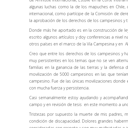
algunas luchas como la de los mapuches en Chile, c
internacional, como partícipe de la Comisión de de
la aprobación de los derechos de los campesinos y t
Donde más he aportado es en la construcción de leye
escrito algunos artículos y doy conferencias a nivel 
otros países en el marco de la Vía Campesina y en Al
Creo que entre los derechos de los campesinos y ha
muy persistentes en los temas que no se ven alter
familias en la ganancia de las tierras y la defensa 
movilización de 5000 campesinos en las que teníam
campesino. Fue de las únicas movilizaciones donde e
con mucha fuerza y persistencia.
Casi semanalmente estoy ayudando y acompañando a
campo y en revisión de tesis en este momento a uno
Tristezas por supuesto la muerte de mis padres, 
condición de discapacidad. Dolores grandes haberme
consideradas con respeto y son muy maltratadas e i