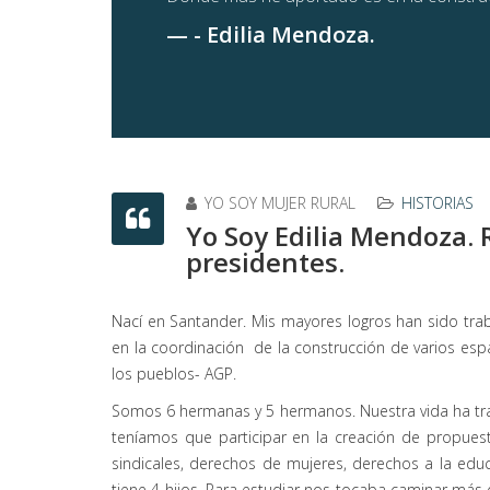
- Edilia Mendoza.
YO SOY MUJER RURAL
HISTORIAS
Yo Soy Edilia Mendoza. 
presidentes.
Nací en Santander. Mis mayores logros han sido trab
en la coordinación de la construcción de varios es
los pueblos- AGP.
Somos 6 hermanas y 5 hermanos. Nuestra vida ha tra
teníamos que participar en la creación de propues
sindicales, derechos de mujeres, derechos a la ed
tiene 4 hijos. Para estudiar nos tocaba caminar más 