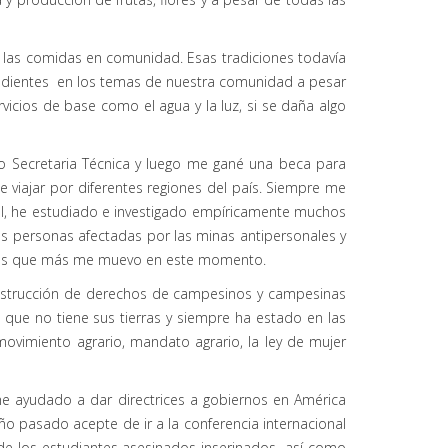
 y las comidas en comunidad. Esas tradiciones todavía
ndientes en los temas de nuestra comunidad a pesar
vicios de base como el agua y la luz, si se daña algo
o Secretaria Técnica y luego me gané una beca para
 viajar por diferentes regiones del país. Siempre me
al, he estudiado e investigado empíricamente muchos
as personas afectadas por las minas antipersonales y
n los que más me muevo en este momento.
onstrucción de derechos de campesinos y campesinas
 que no tiene sus tierras y siempre ha estado en las
ovimiento agrario, mandato agrario, la ley de mujer
he ayudado a dar directrices a gobiernos en América
o pasado acepte de ir a la conferencia internacional
 de los estudiantes asesinados inserinados así como