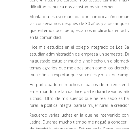
dificultades, nunca nos acostamos sin comer.
Mi infancia estuvo marcada por la implicación comuni
las conservamos después de 30 años y a pesar que 
que estemos por fuera, estamos implicados en activid
en la comunidad.
Hice mis estudios en el colegio Integrado de Los 
estudiar administración de empresa un semestre. Des
ha gustado estudiar mucho y he hecho un diplomado 
temas agrarios que me apasionan como los derechos a
munición sin explotar que son miles y miles de cam
He participado en muchos espacios de mujeres en t
en el mundo de la cual hice parte durante varios añ
luchas. Otro de mis sueños que he realizado es hab
rural, la política integral para la mujer rural, la creac
Recuerdo varias luchas en la que he intervenido co
Latina. Durante mucho tiempo me negué a conocer los
de Amnistíe Internacional, Estuve en la Corte Inte