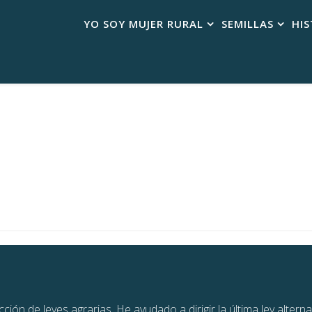
YO SOY MUJER RURAL
SEMILLAS
HIS
n de leyes agrarias. He ayudado a dirigir la última ley alterna