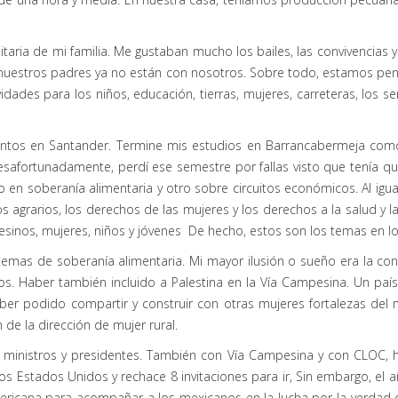
taria de mi familia. Me gustaban mucho los bailes, las convivencias
nuestros padres ya no están con nosotros. Sobre todo, estamos pe
ades para los niños, educación, tierras, mujeres, carreteras, los ser
Santos en Santander. Termine mis estudios en Barrancabermeja com
afortunadamente, perdí ese semestre por fallas visto que tenía que
en soberanía alimentaria y otro sobre circuitos económicos. Al igu
grarios, los derechos de las mujeres y los derechos a la salud y l
pesinos, mujeres, niños y jóvenes De hecho, estos son los temas e
emas de soberanía alimentaria. Mi mayor ilusión o sueño era la c
os. Haber también incluido a Palestina en la Vía Campesina. Un país
er podido compartir y construir con otras mujeres fortalezas del m
ión de la dirección de mujer rural.
n ministros y presidentes. También con Vía Campesina y con CLOC, 
 Estados Unidos y rechace 8 invitaciones para ir, Sin embargo, el añ
ramericana para acompañar a los mexicanos en la lucha por la verdad