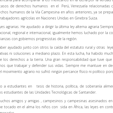
asos de derechos humanos en el Perú, Venezuela relacionadas con 
rechos humanos de la Vía Campesina en años anteriores, ya se prep
rabajadores agrícolas en Naciones Unidas en Ginebra Suiza.
s agrarias. He ayudado a dirigir la última ley alterna agraria Siem
nacional, regional e internacional, igualmente hemos luchado por la 
ianzas con gobiernos progresistas de la región.
ber ayudado junto con otros la caída del estatuto rural y otras ley
nativas ni soluciones a mediano plazo. En esta lucha, ha habido 
de los derechos a la tierra. Una gran responsabilidad que tuve que 
os que trabajar y defender sus vidas. Siempre me mantuve en dec
l movimiento agrario no sufrió ningún percance físico ni político po
 estudiantes en tesis de historia, política, de soberanía alime
s estudiantes de las Unidades Tecnológicas de Santander.
muchos amigos y amigas , campesinos y campesinas asesinados en 
 tocado en el alma los niños con sida en África, las leyes en cont
gnoradas.