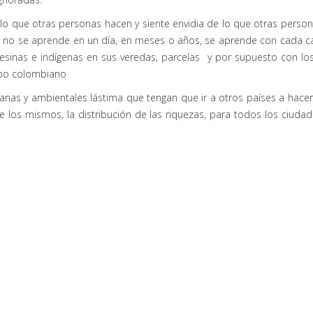
lo que otras personas hacen y siente envidia de lo que otras person
 no se aprende en un día, en meses o años, se aprende con cada caso
inas e indígenas en sus veredas, parcelas y por supuesto con los 
ampo colombiano
as y ambientales lástima que tengan que ir a otros países a hacerlo,
ía de los mismos, la distribución de las riquezas, para todos los ci