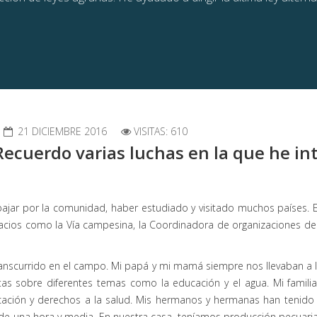
21 DICIEMBRE 2016
VISITAS: 610
Recuerdo varias luchas en la que he in
ajar por la comunidad, haber estudiado y visitado muchos países. E
pacios como la Vía campesina, la Coordinadora de organizaciones de
nscurrido en el campo. Mi papá y mi mamá siempre nos llevaban a l
tas sobre diferentes temas como la educación y el agua. Mi famili
ucación y derechos a la salud. Mis hermanos y hermanas han tenido
de una hora y media. En nuestra casa, teníamos producción pecuaria 