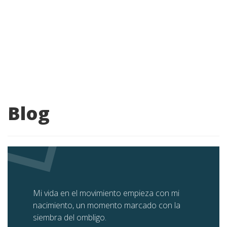
SÚMATE
LOGROS
CONTACTO
Blog
Mi vida en el movimiento empieza con mi
nacimiento, un momento marcado con la
siembra del ombligo.