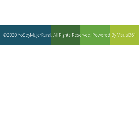
©2020 YoSoyMujerRural. All Rights Reserved. Powered By Visual361