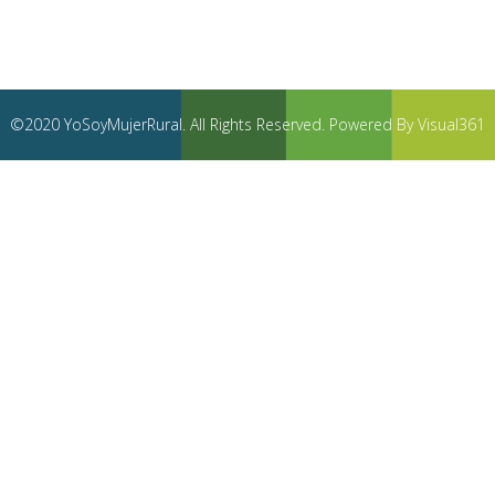
©2020 YoSoyMujerRural. All Rights Reserved. Powered By Visual361