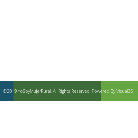
©2019 YoSoyMujerRural. All Rights Reserved. Powered By Visual361